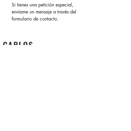
Si tienes una petición especial,
envíame un mensaje a través del
formulario de contacto.
CARLOS
VELEZ
Fotografo de arquitectura e interiores
+57 304 572 2702
contacto@carlosvelezphoto.com
CONTACTO
Apellido