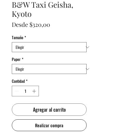
B&W Taxi Geisha,
Kyoto
Precio
Desde
$320,00
de
Tamaño
*
oferta
Paper
*
Cantidad
*
Agregar al carrito
Realizar compra