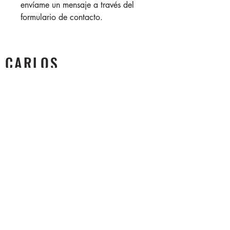
envíame un mensaje a través del
formulario de contacto.
CARLOS
VELEZ
Fotografo de arquitectura e interiores
+57 304 572 2702
contacto@carlosvelezphoto.com
CONTACTO
Apellido
Nombre